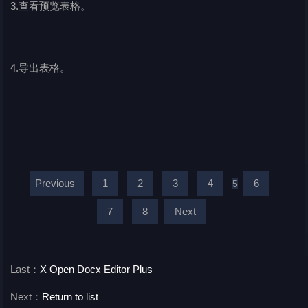
3.查看预览表格。
4.导出表格。
Previous
1
2
3
4
6
5
7
8
Next
Last：
X Open Docx Editor Plus
Next：
Return to list